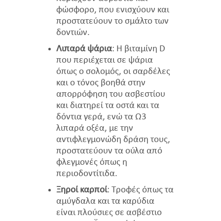
φώσφορο, που ενισχύουν και
προστατεύουν το σμάλτο των
δοντιών.
Λιπαρά ψάρια
: Η βιταμίνη D
που περιέχεται σε ψάρια
όπως ο σολομός, οι σαρδέλες
και ο τόνος βοηθά στην
απορρόφηση του ασβεστίου
και διατηρεί τα οστά και τα
δόντια γερά, ενώ τα Ω3
λιπαρά οξέα, με την
αντιφλεγμονώδη δράση τους,
προστατεύουν τα ούλα από
φλεγμονές όπως η
περιοδοντίτιδα.
Ξηροί καρποί
: Τροφές όπως τα
αμύγδαλα και τα καρύδια
είναι πλούσιες σε ασβέστιο