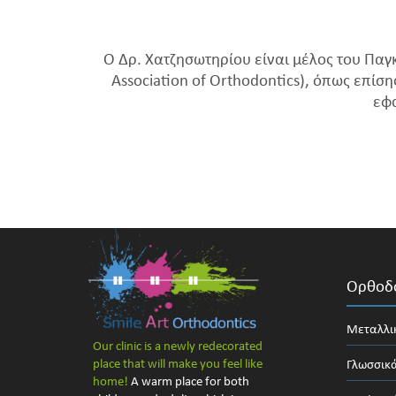
Ο Δρ. Χατζησωτηρίου είναι μέλος του Πα
Association of Orthodontics), όπως επίση
εφα
Ορθοδο
Μεταλλι
Our clinic is a newly redecorated
place that will make you feel like
Γλωσσικά
home!
A warm place for both