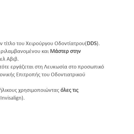
ν τίτλο του Χειρούργου Οδοντίατρου(
DDS
).
εριλαμβανομένου και
Μάστερ στην
ελ Αβιβ.
 τότε εργάζεται στη Λευκωσία στο προσωπικό
μονικής Επιτροπής του Οδοντιατρικού
ενήλικους χρησιμοποιώντας
όλες τις
nvisalign).