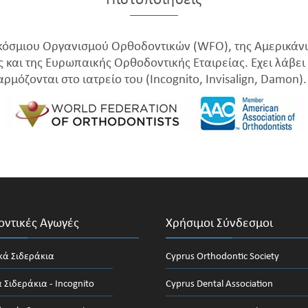
Πιστοποιήσεις
γκόσμιου Οργανισμού Ορθοδοντικών (WFO), της Αμερικάνι
ς και της Ευρωπαικής Ορθοδοντικής Εταιρείας. Έχει λάβει 
ρμόζονται στο ιατρείο του (Incognito, Invisalign, Damon).
ντικές Αγωγές
Χρήσιμοι Σύνδεσμοι
κά Σιδεράκια
Cyprus Orthodontic Society
 Σιδεράκια - Incognito
Cyprus Dental Association